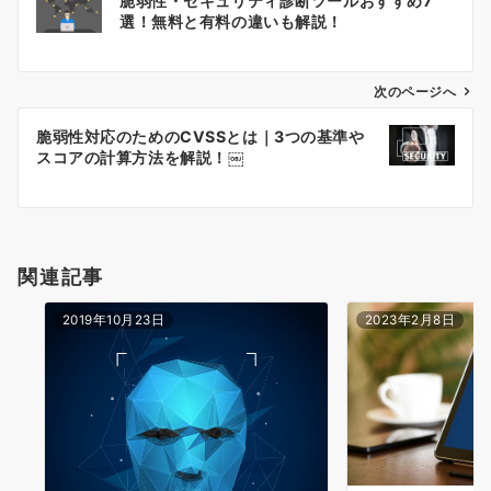
脆弱性・セキュリティ診断ツールおすすめ7
o
稿
選！無料と有料の違いも解説！
o
ナ
k
次のページへ
ビ
ゲ
脆弱性対応のためのCVSSとは｜3つの基準や
スコアの計算方法を解説！￼
ー
シ
ョ
関連記事
ン
2019年10月23日
2023年2月8日