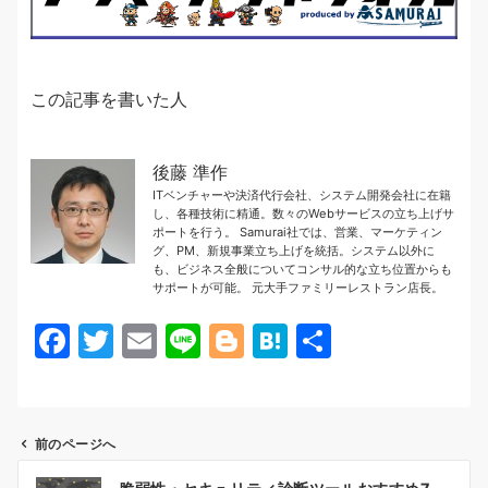
この記事を書いた人
後藤 準作
ITベンチャーや決済代行会社、システム開発会社に在籍
し、各種技術に精通。数々のWebサービスの立ち上げサ
ポートを行う。 Samurai社では、営業、マーケティン
グ、PM、新規事業立ち上げを統括。システム以外に
も、ビジネス全般についてコンサル的な立ち位置からも
サポートが可能。 元大手ファミリーレストラン店長。
F
T
E
Li
Bl
H
共
a
w
m
n
o
at
有
c
itt
ai
e
g
e
e
er
l
g
n
前のページへ
b
er
a
投