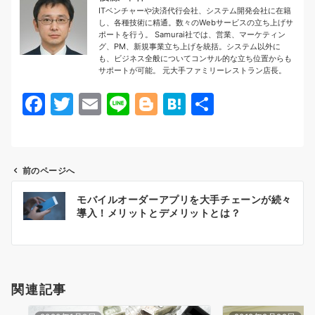
ITベンチャーや決済代行会社、システム開発会社に在籍
し、各種技術に精通。数々のWebサービスの立ち上げサ
ポートを行う。 Samurai社では、営業、マーケティン
グ、PM、新規事業立ち上げを統括。システム以外に
も、ビジネス全般についてコンサル的な立ち位置からも
サポートが可能。 元大手ファミリーレストラン店長。
F
T
E
Li
Bl
H
共
a
w
m
n
o
at
有
c
itt
ai
e
g
e
e
er
l
g
n
前のページへ
b
er
a
投
モバイルオーダーアプリを大手チェーンが続々
o
稿
導入！メリットとデメリットとは？
o
ナ
k
ビ
ゲ
関連記事
ー