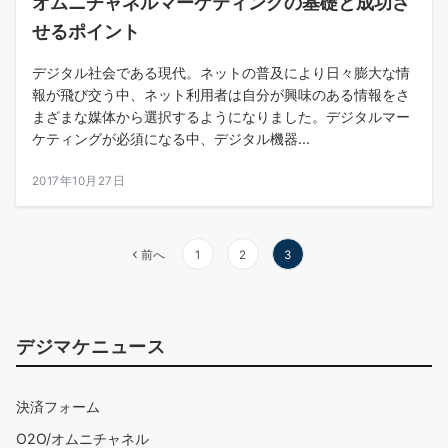
オムニチャネルマーケティングの基礎と成功さ
せるポイント
デジタル社会である現代。ネットの普及により日々膨大な情
報が飛び交う中、ネット利用者は自分が興味のある情報をさ
まざまな媒体から選択するようになりました。デジタルマー
ケティングが必須になる中、デジタル機器...
2017年10月27日
投
前へ
1
2
3
稿
ナ
デジマケニュース
ビ
ゲ
決済フォーム
ー
O2O/オムニチャネル