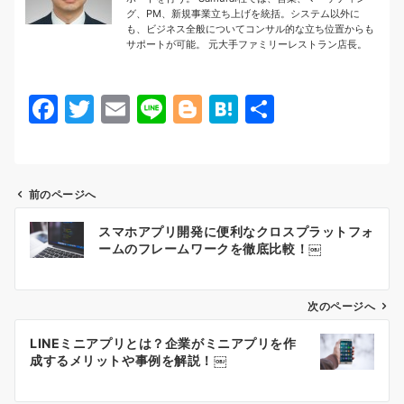
グ、PM、新規事業立ち上げを統括。システム以外に
も、ビジネス全般についてコンサル的な立ち位置からも
サポートが可能。 元大手ファミリーレストラン店長。
F
T
E
Li
Bl
H
共
a
w
m
n
o
at
有
c
itt
ai
e
g
e
e
er
l
g
n
前のページへ
b
er
a
投
スマホアプリ開発に便利なクロスプラットフォ
o
稿
ームのフレームワークを徹底比較！￼
o
ナ
k
次のページへ
ビ
ゲ
LINEミニアプリとは？企業がミニアプリを作
成するメリットや事例を解説！￼
ー