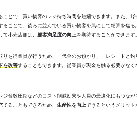
ることで、買い物客のレジ待ち時間を短縮できます。また、1
することで、後ろに並んでいる買い物客を気にして精算を焦る
して小売店側は、
顧客満足度の向上
を期待することができます
取りを従業員が行うため、「代金のお預かり」「レシートと釣
ドを改善
することもできます。従業員が現金を触る必要がなく
。
レジ台数圧縮などのコスト削減効果や人員の最適化にもつなが
充てることもできるため、
生産性を向上
できるというメリット