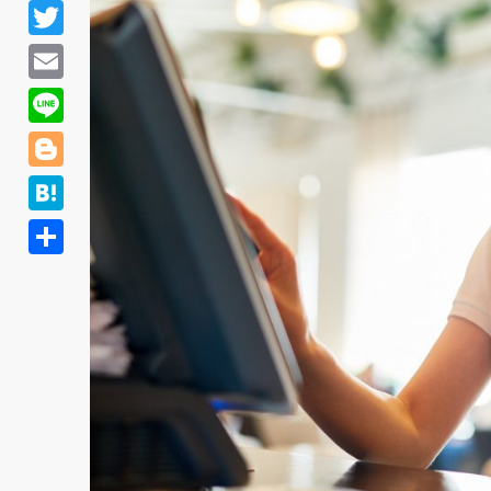
F
a
T
c
w
E
e
i
m
L
b
t
a
i
o
B
t
i
n
o
l
e
H
l
e
k
o
r
a
共
g
t
有
g
e
e
n
r
a