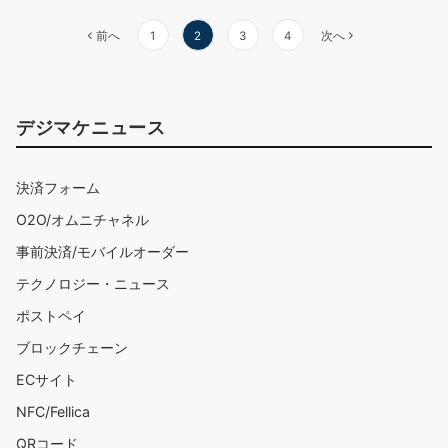
投
前へ
1
2
3
4
次へ
稿
ナ
デジマケニュース
ビ
ゲ
決済フォーム
ー
O2O/オムニチャネル
シ
事前決済/モバイルオーダー
ョ
テクノロジー・ニュース
ン
ポストペイ
ブロックチェーン
ECサイト
NFC/Fellica
QRコード